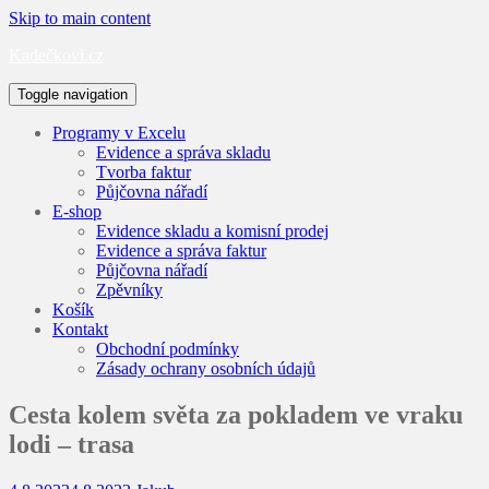
Skip to main content
Kadečkovi.cz
Toggle navigation
Programy v Excelu
Evidence a správa skladu
Tvorba faktur
Půjčovna nářadí
E-shop
Evidence skladu a komisní prodej
Evidence a správa faktur
Půjčovna nářadí
Zpěvníky
Košík
Kontakt
Obchodní podmínky
Zásady ochrany osobních údajů
Cesta kolem světa za pokladem ve vraku
lodi – trasa