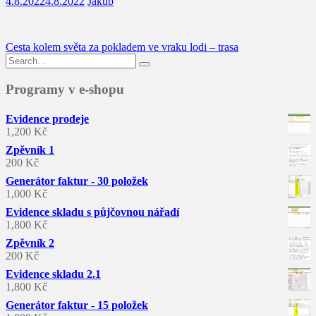
4.8.2022
4.8.2022
Jakub
Navigace
Cesta kolem světa za pokladem ve vraku lodi – trasa
Search
pro
for:
příspěvek
Programy v e-shopu
Evidence prodeje
1,200
Kč
Zpěvník 1
200
Kč
Generátor faktur - 30 položek
1,000
Kč
Evidence skladu s půjčovnou nářadí
1,800
Kč
Zpěvník 2
200
Kč
Evidence skladu 2.1
1,800
Kč
Generátor faktur - 15 položek