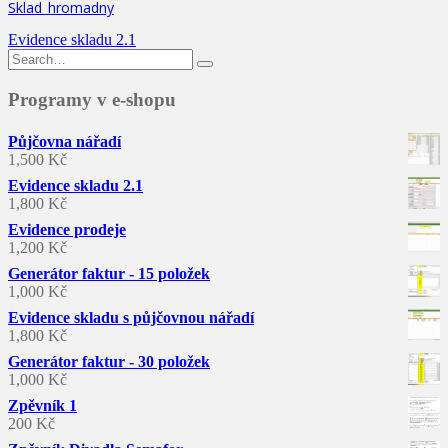
Sklad_hromadny
Navigace
Evidence skladu 2.1
Search
pro
for:
příspěvek
Programy v e-shopu
Půjčovna nářadí
1,500
Kč
Evidence skladu 2.1
1,800
Kč
Evidence prodeje
1,200
Kč
Generátor faktur - 15 položek
1,000
Kč
Evidence skladu s půjčovnou nářadí
1,800
Kč
Generátor faktur - 30 položek
1,000
Kč
Zpěvník 1
200
Kč