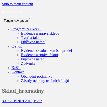
Skip to main content
Kadečkovi.cz
Toggle navigation
Programy v Excelu
Evidence a správa skladu
Tvorba faktur
Půjčovna nářadí
E-shop
Evidence skladu a komisní prodej
Evidence a správa faktur
Půjčovna nářadí
Zpěvníky
Košík
Kontakt
Obchodní podmínky
Zásady ochrany osobních údajů
Sklad_hromadny
30.9.2019
30.9.2019
Jakub