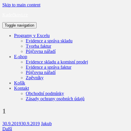
Skip to main content
Kadečkovi.cz
Toggle navigation
Programy v Excelu
Evidence a správa skladu
Tvorba faktur
Půjčovna nářadí
E-shop
Evidence skladu a komisní prodej
Evidence a správa faktur
Půjčovna nářadí
Zpěvníky
Košík
Kontakt
Obchodní podmínky
Zásady ochrany osobních údajů
1
30.9.2019
30.9.2019
Jakub
Další