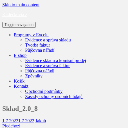
Skip to main content
Kadečkovi.cz
Toggle navigation
Programy v Excelu
Evidence a správa skladu
Tvorba faktur
Půjčovna nářadí
E-shop
Evidence skladu a komisní prodej
Evidence a správa faktur
Půjčovna nářadí
Zpěvníky
Košík
Kontakt
Obchodní podmínky
Zásady ochrany osobních údajů
Sklad_2.0_8
1.7.2022
1.7.2022
Jakub
Předchozí