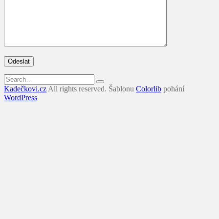
Search
for:
Kadečkovi.cz
All rights reserved. Šablonu
Colorlib
pohání
WordPress