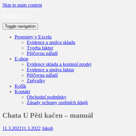
Skip to main content
Kadečkovi.cz
Toggle navigation
Programy v Excelu
Evidence a správa skladu
Tvorba faktur
Půjčovna nářadí
E-shop
Evidence skladu a komisní prodej
Evidence a správa faktur
Půjčovna nářadí
Zpěvníky
Košík
Kontakt
Obchodní podmínky
Zásady ochrany osobních údajů
Chata U Pěti kačen – manuál
11.3.2022
11.3.2022
Jakub