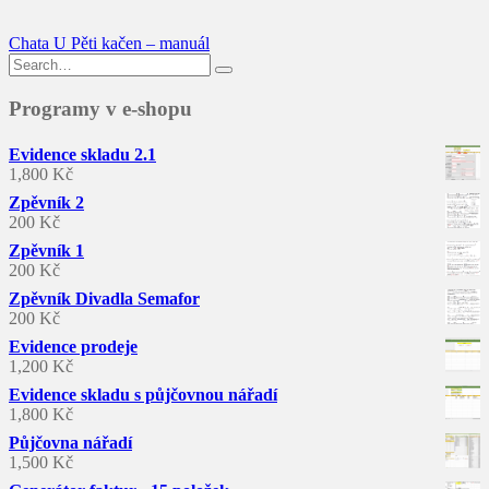
Navigace
Chata U Pěti kačen – manuál
Search
pro
for:
příspěvek
Programy v e-shopu
Evidence skladu 2.1
1,800
Kč
Zpěvník 2
200
Kč
Zpěvník 1
200
Kč
Zpěvník Divadla Semafor
200
Kč
Evidence prodeje
1,200
Kč
Evidence skladu s půjčovnou nářadí
1,800
Kč
Půjčovna nářadí
1,500
Kč