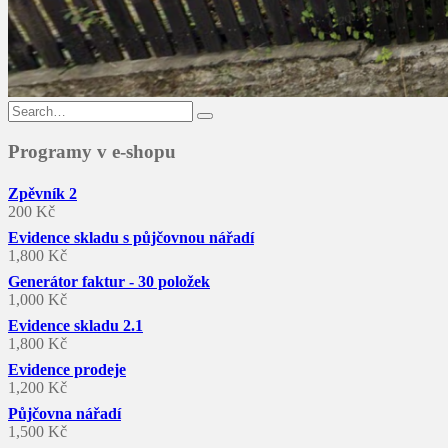
Search
for:
Programy v e-shopu
Zpěvník 2
200
Kč
Evidence skladu s půjčovnou nářadí
1,800
Kč
Generátor faktur - 30 položek
1,000
Kč
Evidence skladu 2.1
1,800
Kč
Evidence prodeje
1,200
Kč
Půjčovna nářadí
1,500
Kč