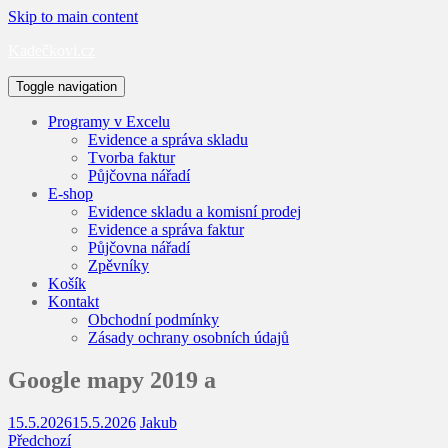
Skip to main content
Kadečkovi.cz
Toggle navigation
Programy v Excelu
Evidence a správa skladu
Tvorba faktur
Půjčovna nářadí
E-shop
Evidence skladu a komisní prodej
Evidence a správa faktur
Půjčovna nářadí
Zpěvníky
Košík
Kontakt
Obchodní podmínky
Zásady ochrany osobních údajů
Google mapy 2019 a
15.5.2026
15.5.2026
Jakub
Předchozí