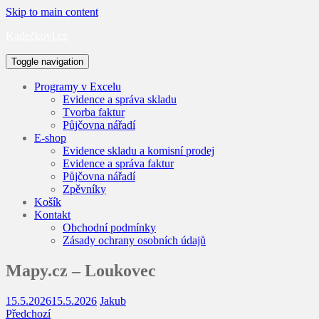
Skip to main content
Kadečkovi.cz
Toggle navigation
Programy v Excelu
Evidence a správa skladu
Tvorba faktur
Půjčovna nářadí
E-shop
Evidence skladu a komisní prodej
Evidence a správa faktur
Půjčovna nářadí
Zpěvníky
Košík
Kontakt
Obchodní podmínky
Zásady ochrany osobních údajů
Mapy.cz – Loukovec
15.5.2026
15.5.2026
Jakub
Předchozí