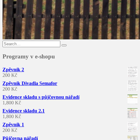
Search
for:
Programy v e-shopu
Zpěvník 2
200
Kč
Zpěvník Divadla Semafor
200
Kč
Evidence skladu s půjčovnou nářadí
1,800
Kč
Evidence skladu 2.1
1,800
Kč
Zpěvník 1
200
Kč
Půjčovna nářadí