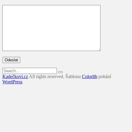
Search
for:
Kadečkovi.cz
All rights reserved. Šablonu
Colorlib
pohání
WordPress