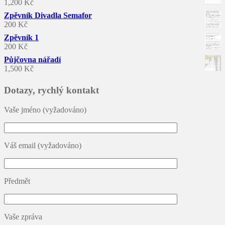
1,200
Kč
Zpěvník Divadla Semafor
200
Kč
Zpěvník 1
200
Kč
Půjčovna nářadí
1,500
Kč
Dotazy, rychlý kontakt
Vaše jméno (vyžadováno)
Váš email (vyžadováno)
Předmět
Vaše zpráva