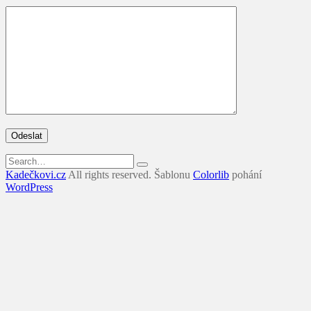
Search
for:
Kadečkovi.cz
All rights reserved. Šablonu
Colorlib
pohání
WordPress