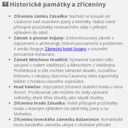
🏰 Historické památky a zříceniny
Zřícenina zámku Zásadka:
Nachází se kousek od
Loukovce nad soutokem Jizery a Mohelky. Nabízí volně
přístupné pozůstatky renesančního sídla s pěkným
výhledem do údolí.
Zámek a pivovar Svijany:
Zrekonstruovaný zámek s
expozicemi o archeologii, historii pivovarnictví a podzemím.
V areálu funguje
Zámecký hotel Svijany
a sousední
pivovarská restaurace.
Zámek Mnichovo Hradiště:
Významné barokní sídlo
spojené s rodem Valdštejnů a Albrechtem z Valdštejna.
Prohlédnout si zde můžete zámecké divadlo, rozsáhlou
knihovnu s rukopisy Giacoma Casanovy nebo kapucínský
klášter s hrobkou slavného vojevůdce.
Hrad Valečov:
Impozantní zřícenina skalního hradu u obce
Boseň. Prozkoumat zde můžete do skály vytesané
světničky, které dříve sloužily jako obydlí chudiny.
Zřícenina hradu Zásadka:
Volně přístupné pozůstatky
hradu s krásným výhledem do údolí řeky Jizery a na
Mohelnici.
Zřícenina loveckého zámečku Bažantnice
: Romantické
torzo barokního zámečku ukryté v chráněné přírodní