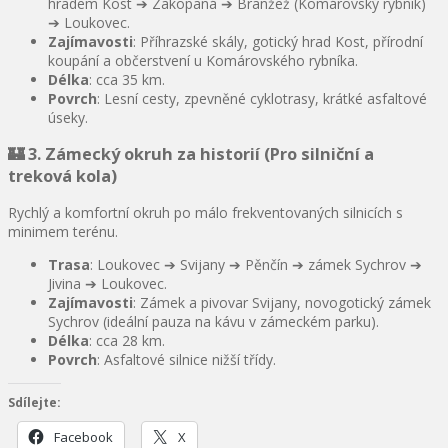
hradem Kost ➔ Zakopaná ➔ Branžež (Komárovský rybník)
➔ Loukovec.
Zajímavosti
: Příhrazské skály, gotický hrad Kost, přírodní
koupání a občerstvení u Komárovského rybníka.
Délka
: cca 35 km.
Povrch
: Lesní cesty, zpevněné cyklotrasy, krátké asfaltové
úseky.
🏰 3. Zámecký okruh za historií (Pro silniční a
treková kola)
Rychlý a komfortní okruh po málo frekventovaných silnicích s
minimem terénu.
Trasa
: Loukovec ➔ Svijany ➔ Pěnčín ➔ zámek Sychrov ➔
Jivina ➔ Loukovec.
Zajímavosti
: Zámek a pivovar Svijany, novogotický zámek
Sychrov (ideální pauza na kávu v zámeckém parku).
Délka
: cca 28 km.
Povrch
: Asfaltové silnice nižší třídy.
Sdílejte:
Facebook
X