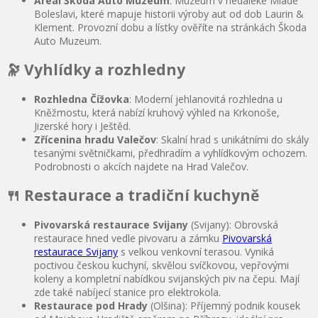
Areál Škoda Auto Muzeum
: Muzeum v nedaleké Mladé
Boleslavi, které mapuje historii výroby aut od dob Laurin &
Klement. Provozní dobu a lístky ověříte na stránkách Škoda
Auto Muzeum.
🔭 Vyhlídky a rozhledny
Rozhledna Čížovka
: Moderní jehlanovitá rozhledna u
Kněžmostu, která nabízí kruhový výhled na Krkonoše,
Jizerské hory i Ještěd.
Zřícenina hradu Valečov
: Skalní hrad s unikátními do skály
tesanými světničkami, předhradím a vyhlídkovým ochozem.
Podrobnosti o akcích najdete na Hrad Valečov.
🍴 Restaurace a tradiční kuchyně
Pivovarská restaurace Svijany
(Svijany): Obrovská
restaurace hned vedle pivovaru a zámku
Pivovarská
restaurace Svijany
s velkou venkovní terasou. Vyniká
poctivou českou kuchyní, skvělou svíčkovou, vepřovými
koleny a kompletní nabídkou svijanských piv na čepu. Mají
zde také nabíjecí stanice pro elektrokola.
Restaurace pod Hrady
(Olšina): Příjemný podnik kousek