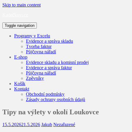
Skip to main content
Kadečkovi.cz
Toggle navigation
Programy v Excelu
Evidence a správa skladu
Tvorba faktur
Půjčovna nářadí
E-shop
Evidence skladu a komisní prodej
Evidence a správa faktur
Půjčovna nářadí
Zpěvníky
Košík
Kontakt
Obchodní podmínky
Zásady ochrany osobních údajů
Tipy na výlety v okolí Loukovce
15.5.2026
21.5.2026
Jakub
Nezařazené