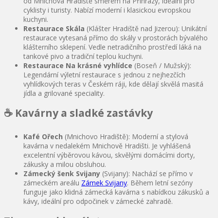
od Mnichova Hradiště směrem na Příhrazy, ideální pro
cyklisty i turisty. Nabízí moderní i klasickou evropskou
kuchyni.
Restaurace Skála
(Klášter Hradiště nad Jizerou): Unikátní
restaurace vytesaná přímo do skály v prostorách bývalého
klášterního sklepení. Vedle netradičního prostředí láká na
tankové pivo a tradiční teplou kuchyni.
Restaurace Na krásné vyhlídce
(Boseň / Mužský):
Legendární výletní restaurace s jednou z nejhezčích
vyhlídkových teras v Českém ráji, kde dělají skvělá masitá
jídla a grilované speciality.
☕ Kavárny a sladké zastávky
Kafé Ořech
(Mnichovo Hradiště): Moderní a stylová
kavárna v nedalekém Mnichově Hradišti. Je vyhlášená
excelentní výběrovou kávou, skvělými domácími dorty,
zákusky a milou obsluhou.
Zámecký šenk Svijany
(Svijany): Nachází se přímo v
zámeckém areálu
Zámek Svijany
. Během letní sezóny
funguje jako klidná zámecká kavárna s nabídkou zákusků a
kávy, ideální pro odpočinek v zámecké zahradě.