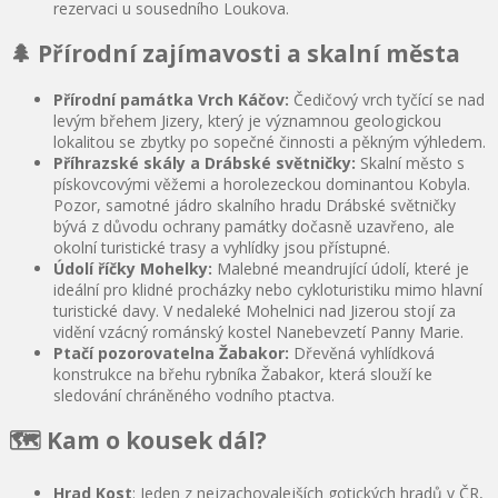
rezervaci u sousedního Loukova.
🌲 Přírodní zajímavosti a skalní města
Přírodní památka Vrch Káčov:
Čedičový vrch tyčící se nad
levým břehem Jizery, který je významnou geologickou
lokalitou se zbytky po sopečné činnosti a pěkným výhledem.
Příhrazské skály a Drábské světničky:
Skalní město s
pískovcovými věžemi a horolezeckou dominantou Kobyla.
Pozor, samotné jádro skalního hradu Drábské světničky
bývá z důvodu ochrany památky dočasně uzavřeno, ale
okolní turistické trasy a vyhlídky jsou přístupné.
Údolí říčky Mohelky:
Malebné meandrující údolí, které je
ideální pro klidné procházky nebo cykloturistiku mimo hlavní
turistické davy. V nedaleké Mohelnici nad Jizerou stojí za
vidění vzácný románský kostel Nanebevzetí Panny Marie.
Ptačí pozorovatelna Žabakor:
Dřevěná vyhlídková
konstrukce na břehu rybníka Žabakor, která slouží ke
sledování chráněného vodního ptactva.
🗺️ Kam o kousek dál?
Hrad Kost
: Jeden z nejzachovalejších gotických hradů v ČR,