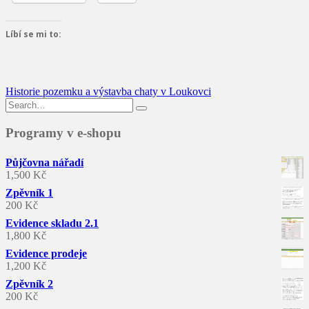
Líbí se mi to:
Navigace
Historie pozemku a výstavba chaty v Loukovci
Search
pro
for:
příspěvek
Programy v e-shopu
Půjčovna nářadí
1,500
Kč
Zpěvník 1
200
Kč
Evidence skladu 2.1
1,800
Kč
Evidence prodeje
1,200
Kč
Zpěvník 2
200
Kč