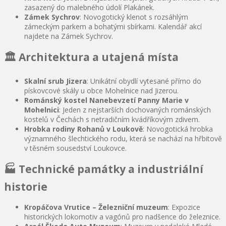
zasazený do malebného údolí Plakánek.
Zámek Sychrov
: Novogotický klenot s rozsáhlým
zámeckým parkem a bohatými sbírkami. Kalendář akcí
najdete na Zámek Sychrov.
🏛️ Architektura a utajená místa
Skalní srub Jizera
: Unikátní obydlí vytesané přímo do
pískovcové skály u obce Mohelnice nad Jizerou.
Románský kostel Nanebevzetí Panny Marie v
Mohelnici
: Jeden z nejstarších dochovaných románských
kostelů v Čechách s netradičním kvádříkovým zdivem.
Hrobka rodiny Rohanů v Loukově
: Novogotická hrobka
významného šlechtického rodu, která se nachází na hřbitově
v těsném sousedství Loukovce.
🏭 Technické památky a industriální
historie
Kropáčova Vrutice – Železniční muzeum
: Expozice
historických lokomotiv a vagónů pro nadšence do železnice.