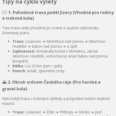
Tipy na cyklo výlety
🚴‍♂️ 1. Pohodová trasa podél Jizery (Vhodná pro rodiny
a treková kola)
Tato trasa vede převážně po rovině a využívá cyklostezku
Greenway Jizera.
Trasa
: Loukovec ➔ Mohelnice nad Jizerou ➔ Mnichovo
Hradiště ➔ Bakov nad Jizerou ➔ a zpět.
Zajímavosti
: Románský kostel v Mohelnici, zámek
Mnichovo Hradiště, volnočasový areál Bakov nad Jizerou
(koupání).
Délka
: cca 25 km (tam i zpět).
Povrch
: Asfalt, zpevněné cesty.
⛰️ 2. Okruh srdcem Českého ráje (Pro horská a
gravel kola)
Náročnější trasa s krásnými výhledy a průjezdem kolem skalních
masivů.
Trasa
: Loukovec ➔ Žďár ➔ Příhrazy ➔ Srbsko ➔ pod