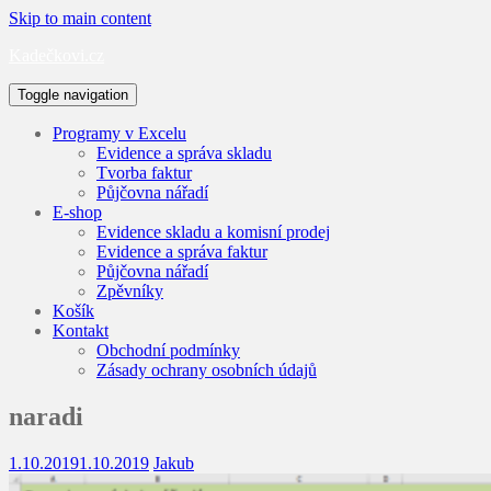
Skip to main content
Kadečkovi.cz
Toggle navigation
Programy v Excelu
Evidence a správa skladu
Tvorba faktur
Půjčovna nářadí
E-shop
Evidence skladu a komisní prodej
Evidence a správa faktur
Půjčovna nářadí
Zpěvníky
Košík
Kontakt
Obchodní podmínky
Zásady ochrany osobních údajů
naradi
1.10.2019
1.10.2019
Jakub