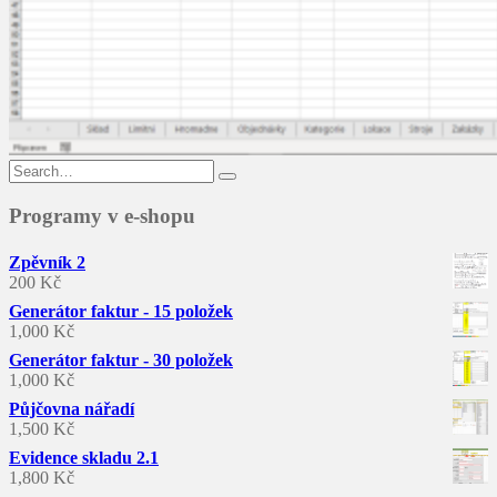
Search
for:
Programy v e-shopu
Zpěvník 2
200
Kč
Generátor faktur - 15 položek
1,000
Kč
Generátor faktur - 30 položek
1,000
Kč
Půjčovna nářadí
1,500
Kč
Evidence skladu 2.1
1,800
Kč