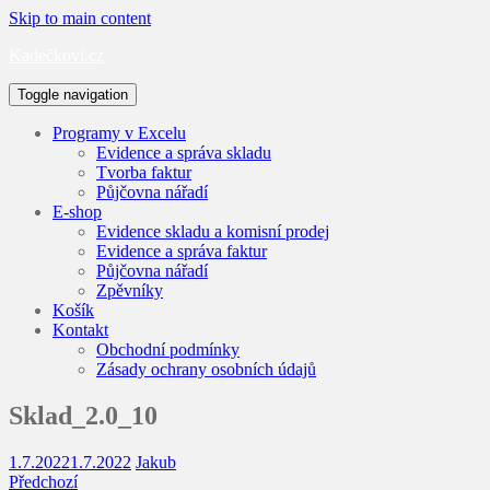
Skip to main content
Kadečkovi.cz
Toggle navigation
Programy v Excelu
Evidence a správa skladu
Tvorba faktur
Půjčovna nářadí
E-shop
Evidence skladu a komisní prodej
Evidence a správa faktur
Půjčovna nářadí
Zpěvníky
Košík
Kontakt
Obchodní podmínky
Zásady ochrany osobních údajů
Sklad_2.0_10
1.7.2022
1.7.2022
Jakub
Předchozí