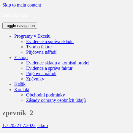
Skip to main content
Kadečkovi.cz
Toggle navigation
Programy v Excelu
Evidence a správa skladu
Tvorba faktur
Půjčovna nářadí
E-shop
Evidence skladu a komisní prodej
Evidence a správa faktur
Půjčovna nářadí
Zpěvníky
Košík
Kontakt
Obchodní podmínky
Zásady ochrany osobních údajů
zpevnik_2
1.7.2022
1.7.2022
Jakub