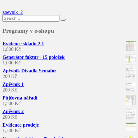
Navigace
zpevnik_2
Search
pro
for:
příspěvek
Programy v e-shopu
Evidence skladu 2.1
1,800
Kč
Generátor faktur - 15 položek
1,000
Kč
Zpěvník Divadla Semafor
200
Kč
Zpěvník 1
200
Kč
Půjčovna nářadí
1,500
Kč
Zpěvník 2
200
Kč
Evidence prodeje
1,200
Kč